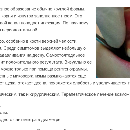
азное образование обычно круглой формы,
 корня и изнутри заполненное гноем. Это
невой канал попадает инфекция. По научному
и периодонтальной.
ро, особенно в кости верхней челюсти,
ая. Среди симптомов выделяют небольшую
надавливания на десну. Самостоятедльное
сит положительного результата. Визуально ее
у можно только при помощи рентгенограммы.
огенные микорорганизмы размножаются еще
ет щека, отекает десна, появляется слабость и увеличивается 
ческим, так и хирургическим. Терапевтическое лечение возможно
.
алы.
дного сантиметра в диаметре.