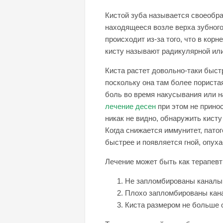
Кистой зуба называется своеобр
находящееся возле верха зубного
происходит из-за того, что в кор
кисту называют радикулярной ил
Киста растет довольно-таки быст
поскольку она там более порист
боль во время накусывания или 
лечение десен
при этом не прино
никак не видно, обнаружить кист
Когда снижается иммунитет, пат
быстрее и появляется гной, опуха
Лечение может быть как терапевти
Не запломбированы каналы
Плохо запломбированы кан
Киста размером не больше о