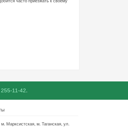
добится часто приезжать к своему
 255-11-42
.
ты
, м. Марксистская, м. Таганская,
ул.